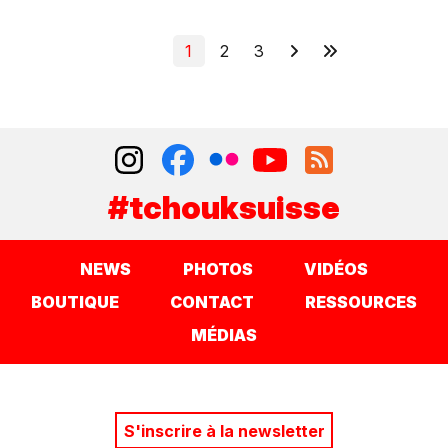
1
2
3
#tchouksuisse
NEWS
PHOTOS
VIDÉOS
BOUTIQUE
CONTACT
RESSOURCES
MÉDIAS
S'inscrire à la newsletter