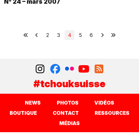
N° 24 – mars 2007
2
3
4
5
6
#tchouksuisse
NEWS
PHOTOS
VIDÉOS
BOUTIQUE
CONTACT
RESSOURCES
MÉDIAS