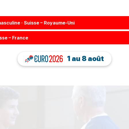
masculine · Suisse – Royaume-Uni
isse – France
1 au 8 août