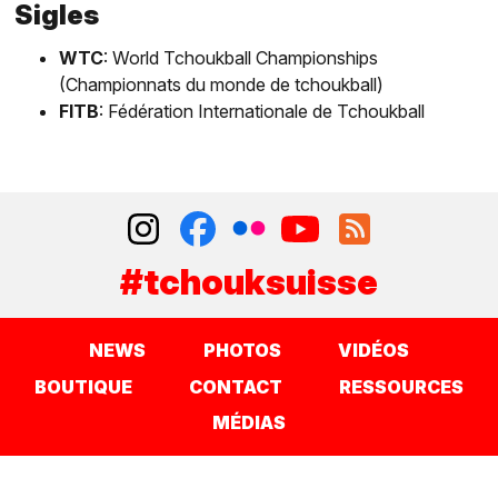
Sigles
WTC
: World Tchoukball Championships
(Championnats du monde de tchoukball)
FITB
: Fédération Internationale de Tchoukball
#tchouksuisse
NEWS
PHOTOS
VIDÉOS
BOUTIQUE
CONTACT
RESSOURCES
MÉDIAS