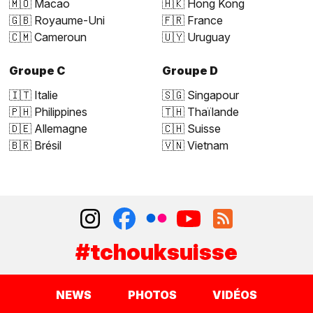
🇲🇴 Macao
🇭🇰 Hong Kong
🇬🇧 Royaume-Uni
🇫🇷 France
🇨🇲 Cameroun
🇺🇾 Uruguay
Groupe C
Groupe D
🇮🇹 Italie
🇸🇬 Singapour
🇵🇭 Philippines
🇹🇭 Thaïlande
🇩🇪 Allemagne
🇨🇭 Suisse
🇧🇷 Brésil
🇻🇳 Vietnam
#tchouksuisse
NEWS
PHOTOS
VIDÉOS