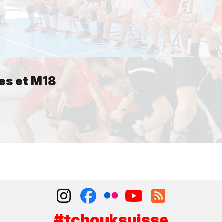
es et M18
#tchouksuisse