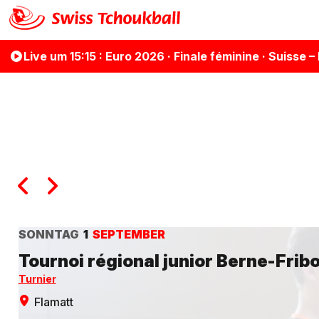
Live
um 15:15
: Euro 2026 · Finale féminine · Suisse – I
SONNTAG
1
SEPTEMBER
Tournoi régional junior Berne-Frib
Turnier
Flamatt