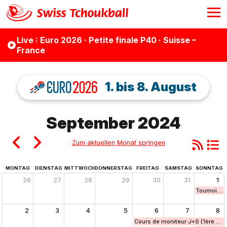
Live
: Euro 2026 · Petite finale P40 · Suisse –
France
1. bis 8. August
September 2024
Zum aktuellen Monat springen
MONTAG
DIENSTAG
MITTWOCH
DONNERSTAG
FREITAG
SAMSTAG
SONNTAG
26
27
28
29
30
31
1
Tournoi rég
2
3
4
5
6
7
8
Cours de moniteur J+S (1ère part