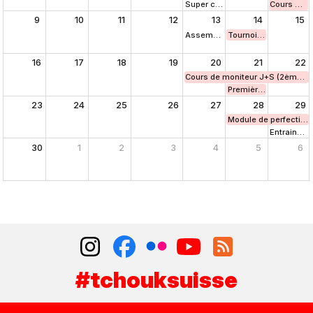
Super coupe
Cours de b
9
10
11
12
13
14
15
Assemblée des délégués
Tournoi du Val-de-Ru
16
17
18
19
20
21
22
Cours de moniteur J+S (2ème par
Première journée du 
23
24
25
26
27
28
29
Module de perfectio
Entraineme
30
1
2
3
4
5
6
#tchouksuisse