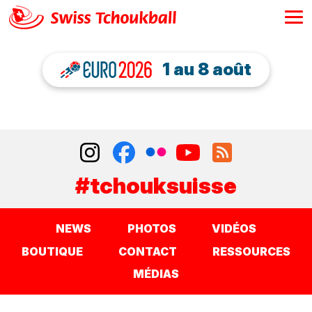
1 au 8 août
#tchouksuisse
NEWS
PHOTOS
VIDÉOS
BOUTIQUE
CONTACT
RESSOURCES
MÉDIAS