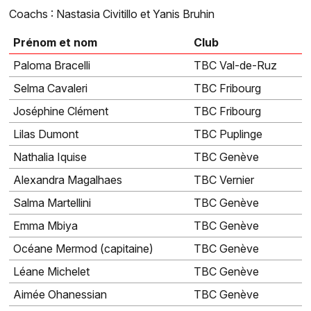
Coachs : Nastasia Civitillo et Yanis Bruhin
Prénom et nom
Club
Paloma Bracelli
TBC Val-de-Ruz
Selma Cavaleri
TBC Fribourg
Joséphine Clément
TBC Fribourg
Lilas Dumont
TBC Puplinge
Nathalia Iquise
TBC Genève
Alexandra Magalhaes
TBC Vernier
Salma Martellini
TBC Genève
Emma Mbiya
TBC Genève
Océane Mermod (capitaine)
TBC Genève
Léane Michelet
TBC Genève
Aimée Ohanessian
TBC Genève