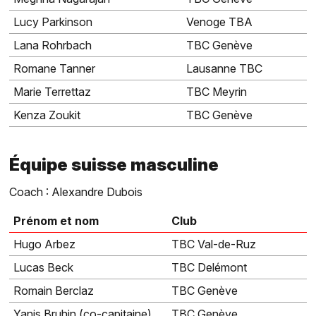
Lucy Parkinson
Venoge TBA
Lana Rohrbach
TBC Genève
Romane Tanner
Lausanne TBC
Marie Terrettaz
TBC Meyrin
Kenza Zoukit
TBC Genève
Équipe suisse masculine
Coach : Alexandre Dubois
Prénom et nom
Club
Hugo Arbez
TBC Val-de-Ruz
Lucas Beck
TBC Delémont
Romain Berclaz
TBC Genève
Yanis Bruhin (co-capitaine)
TBC Genève