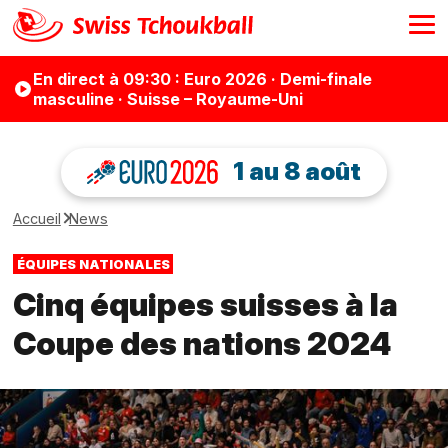
En direct
à 09:30
: Euro 2026 · Demi-finale
masculine · Suisse – Royaume-Uni
1 au 8 août
Accueil
News
ÉQUIPES NATIONALES
Cinq équipes suisses à la
Coupe des nations 2024