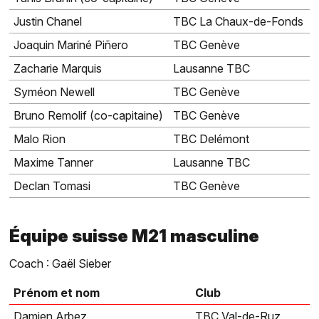
Justin Chanel
TBC La Chaux-de-Fonds
Joaquin Mariné Piñero
TBC Genève
Zacharie Marquis
Lausanne TBC
Syméon Newell
TBC Genève
Bruno Remolif (co-capitaine)
TBC Genève
Malo Rion
TBC Delémont
Maxime Tanner
Lausanne TBC
Declan Tomasi
TBC Genève
Équipe suisse M21 masculine
Coach : Gaël Sieber
Prénom et nom
Club
Damien Arbez
TBC Val-de-Ruz