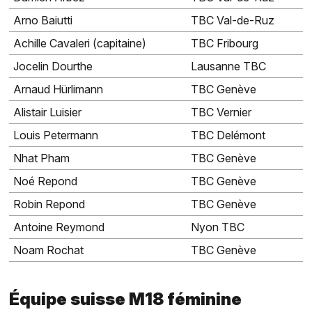
Arno Baiutti
TBC Val-de-Ruz
Achille Cavaleri (capitaine)
TBC Fribourg
Jocelin Dourthe
Lausanne TBC
Arnaud Hürlimann
TBC Genève
Alistair Luisier
TBC Vernier
Louis Petermann
TBC Delémont
Nhat Pham
TBC Genève
Noé Repond
TBC Genève
Robin Repond
TBC Genève
Antoine Reymond
Nyon TBC
Noam Rochat
TBC Genève
Équipe suisse M18 féminine