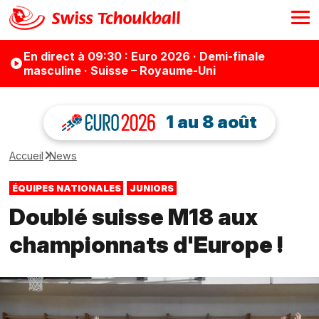
En direct
à 09:30
: Euro 2026 · Demi-finale
masculine · Suisse – Royaume-Uni
1 au 8 août
Accueil
News
ÉQUIPES NATIONALES
JUNIORS
Doublé suisse M18 aux
championnats d'Europe !