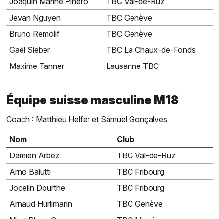
Joaquin Mariné Piñero
TBC Val-de-Ruz
Jevan Nguyen
TBC Genève
Bruno Remolif
TBC Genève
Gaël Sieber
TBC La Chaux-de-Fonds
Maxime Tanner
Lausanne TBC
Équipe suisse masculine M18
Coach : Matthieu Helfer et Samuel Gonçalves
Nom
Club
Damien Arbez
TBC Val-de-Ruz
Arno Baiutti
TBC Fribourg
Jocelin Dourthe
TBC Fribourg
Arnaud Hürlimann
TBC Genève