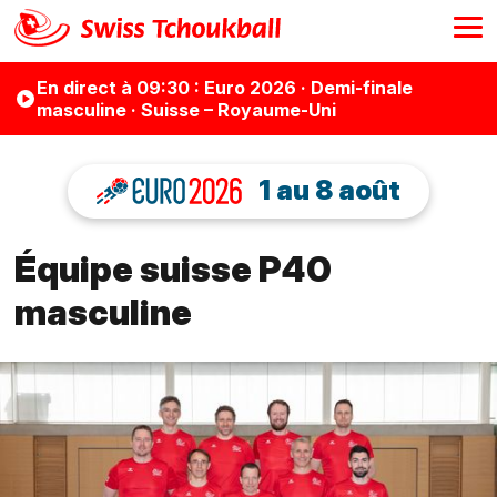
En direct
à 09:30
: Euro 2026 · Demi-finale
masculine · Suisse – Royaume-Uni
1 au 8 août
Équipe suisse P40
masculine