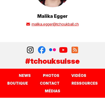
Malika Egger
malika.egger@tchoukball.ch
#tchouksuisse
NEWS
PHOTOS
VIDÉOS
BOUTIQUE
CONTACT
RESSOURCES
MÉDIAS