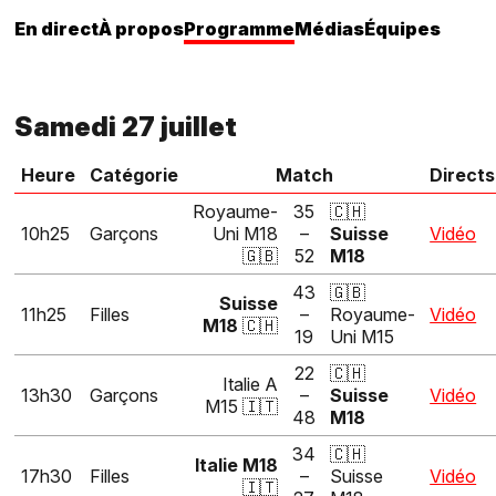
En direct
À propos
Programme
Médias
Équipes
Samedi 27 juillet
Heure
Catégorie
Match
Directs
Royaume-
35
🇨🇭
10h25
Garçons
Uni M18
–
Suisse
Vidéo
🇬🇧
52
M18
43
🇬🇧
Suisse
11h25
Filles
–
Royaume-
Vidéo
M18
🇨🇭
19
Uni M15
22
🇨🇭
Italie A
13h30
Garçons
–
Suisse
Vidéo
M15 🇮🇹
48
M18
34
🇨🇭
Italie M18
17h30
Filles
–
Suisse
Vidéo
🇮🇹