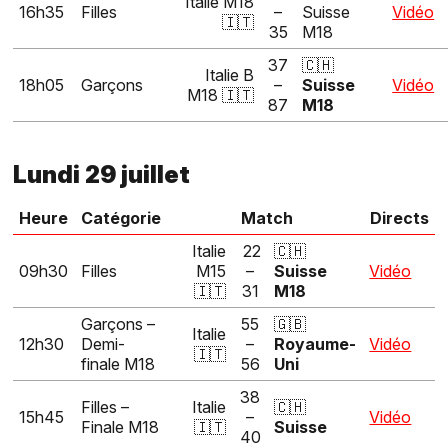
Italie M18
16h35
Filles
–
Suisse
Vidéo
🇮🇹
35
M18
37
🇨🇭
Italie B
18h05
Garçons
–
Suisse
Vidéo
M18 🇮🇹
87
M18
Lundi 29 juillet
Heure
Catégorie
Match
Directs
Italie
22
🇨🇭
09h30
Filles
M15
–
Suisse
Vidéo
🇮🇹
31
M18
Garçons –
55
🇬🇧
Italie
12h30
Demi-
–
Royaume-
Vidéo
🇮🇹
finale M18
56
Uni
38
Filles –
Italie
🇨🇭
15h45
–
Vidéo
Finale M18
🇮🇹
Suisse
40