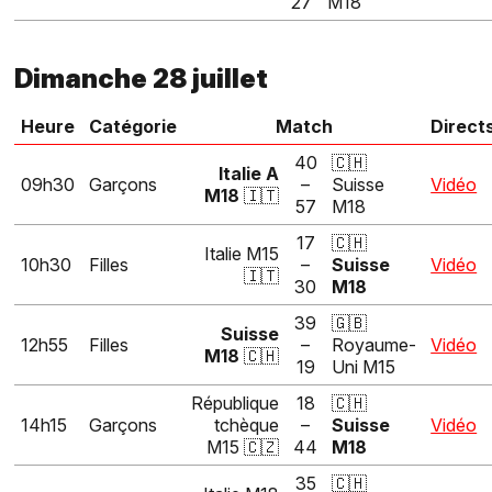
27
M18
Dimanche 28 juillet
Heure
Catégorie
Match
Direct
40
🇨🇭
Italie A
09h30
Garçons
–
Suisse
Vidéo
M18
🇮🇹
57
M18
17
🇨🇭
Italie M15
10h30
Filles
–
Suisse
Vidéo
🇮🇹
30
M18
39
🇬🇧
Suisse
12h55
Filles
–
Royaume-
Vidéo
M18
🇨🇭
19
Uni M15
République
18
🇨🇭
14h15
Garçons
tchèque
–
Suisse
Vidéo
M15 🇨🇿
44
M18
35
🇨🇭