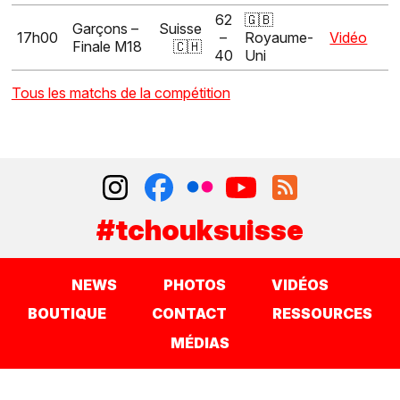
62
🇬🇧
Garçons –
Suisse
17h00
–
Royaume-
Vidéo
Finale M18
🇨🇭
40
Uni
Tous les matchs de la compétition
#tchouksuisse
NEWS
PHOTOS
VIDÉOS
BOUTIQUE
CONTACT
RESSOURCES
MÉDIAS