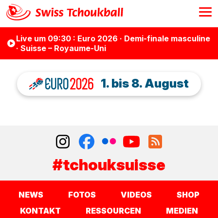
Live
um 09:30
: Euro 2026 · Demi-finale masculine
· Suisse – Royaume-Uni
1. bis 8. August
#tchouksuisse
NEWS
FOTOS
VIDEOS
SHOP
KONTAKT
RESSOURCEN
MEDIEN