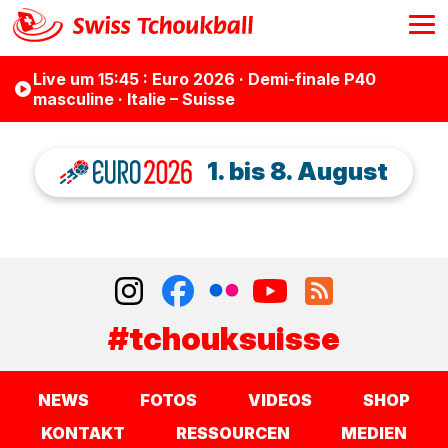
Live
um 15:45
: Euro 2026 · Demi-finale P40
masculine · Italie – Suisse
1. bis 8. August
#tchouksuisse
NEWS
FOTOS
VIDEOS
SHOP
KONTAKT
RESSOURCEN
MEDIEN