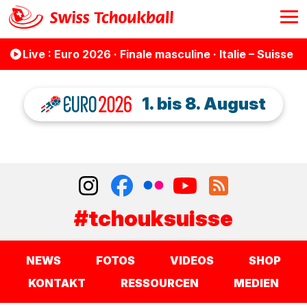
Live
: Euro 2026 · Finale masculine · Italie – Suisse
1. bis 8. August
#tchouksuisse
NEWS
FOTOS
VIDEOS
SHOP
KONTAKT
RESSOURCEN
MEDIEN