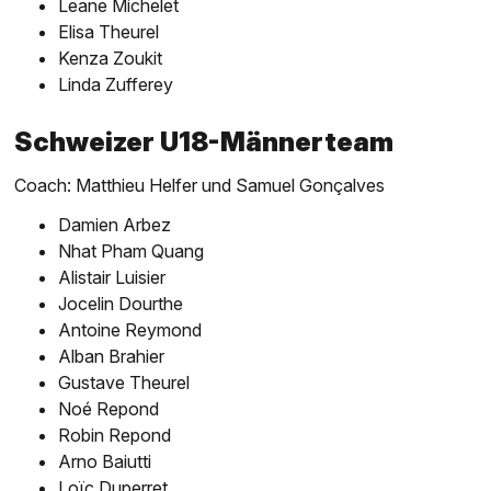
Leane Michelet
Elisa Theurel
Kenza Zoukit
Linda Zufferey
Schweizer U18-Männerteam
Coach: Matthieu Helfer und Samuel Gonçalves
Damien Arbez
Nhat Pham Quang
Alistair Luisier
Jocelin Dourthe
Antoine Reymond
Alban Brahier
Gustave Theurel
Noé Repond
Robin Repond
Arno Baiutti
Loïc Duperret