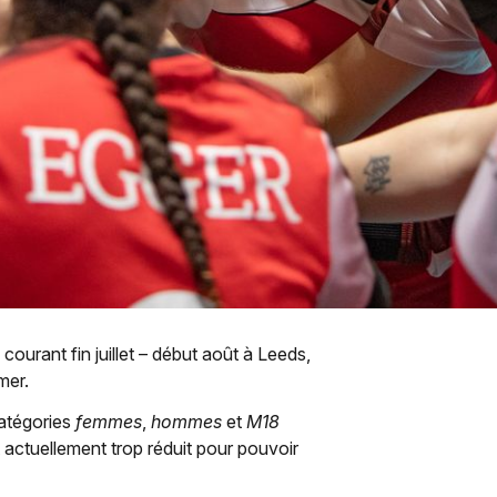
ourant fin juillet – début août à Leeds,
mer.
catégories
femmes
,
hommes
et
M18
t actuellement trop réduit pour pouvoir