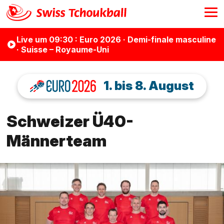
Live
um 09:30
: Euro 2026 · Demi-finale masculine
· Suisse – Royaume-Uni
1. bis 8. August
Schweizer Ü40-
Männerteam