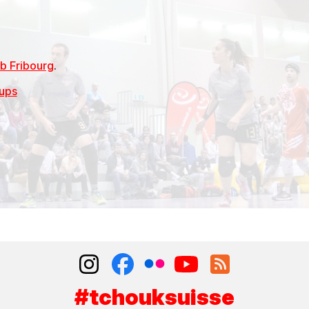
b Fribourg
.
Cups
#tchouksuisse