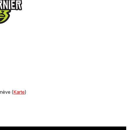
nève (
Karte
)