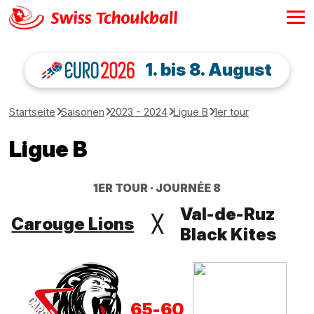
1. bis 8. August
Startseite
Saisonen
2023 - 2024
Ligue B
1er tour
Ligue B
1ER TOUR
JOURNÉE 8
Val-de-Ruz
Carouge Lions
╳
Black Kites
65
-
60