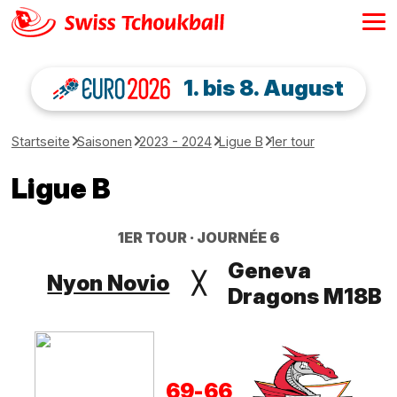
1. bis 8. August
Startseite
Saisonen
2023 - 2024
Ligue B
1er tour
Ligue B
1ER TOUR
JOURNÉE 6
Geneva
Nyon Novio
╳
Dragons M18B
69
-
66