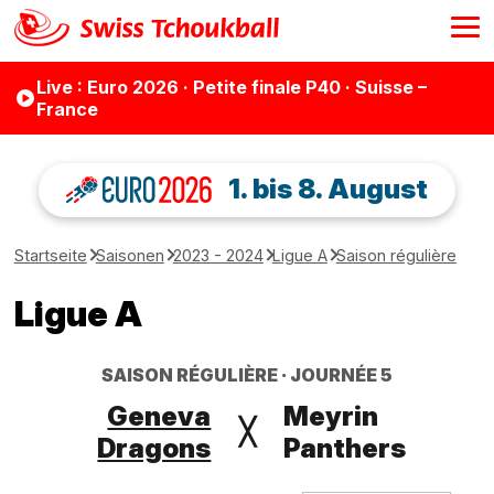
Live
: Euro 2026 · Petite finale P40 · Suisse –
France
1. bis 8. August
Startseite
Saisonen
2023 - 2024
Ligue A
Saison régulière
Ligue A
SAISON RÉGULIÈRE
JOURNÉE 5
Geneva
Meyrin
╳
Dragons
Panthers