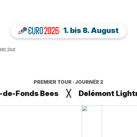
1. bis 8. August
ier tour
PREMIER TOUR
JOURNÉE 2
-de-Fonds Bees
╳
Delémont Light