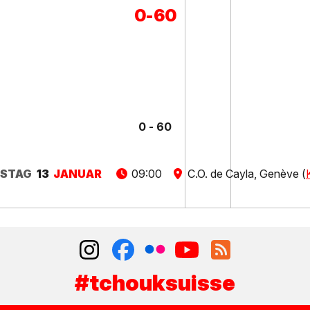
0
-
60
0 - 60
STAG
13
JANUAR
09:00
C.O. de Cayla, Genève (
#tchouksuisse