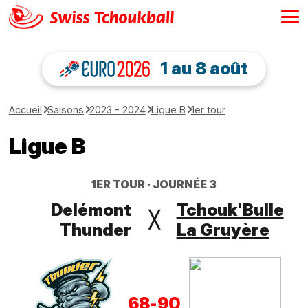
1 au 8 août
Accueil
Saisons
2023 - 2024
Ligue B
1er tour
Ligue B
1ER TOUR
JOURNÉE 3
Delémont
Tchouk'Bulle
╳
Thunder
La Gruyère
68
-
90