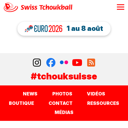
1 au 8 août
#tchouksuisse
NEWS
PHOTOS
VIDÉOS
BOUTIQUE
CONTACT
RESSOURCES
MÉDIAS