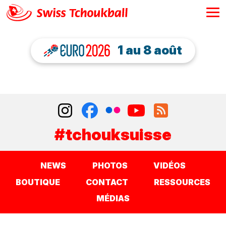
1 au 8 août
#tchouksuisse
NEWS
PHOTOS
VIDÉOS
BOUTIQUE
CONTACT
RESSOURCES
MÉDIAS