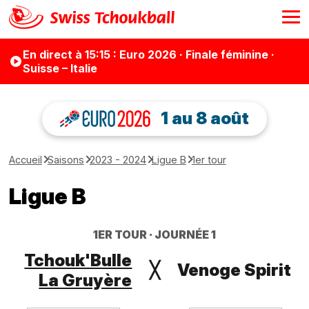
En direct
à 15:15
: Euro 2026 · Finale féminine ·
Suisse – Italie
1 au 8 août
Accueil
Saisons
2023 - 2024
Ligue B
1er tour
Ligue B
1ER TOUR
JOURNÉE 1
Tchouk'Bulle
╳
Venoge Spirit
La Gruyère