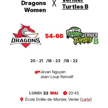
Dragons
╳
Turtles B
Women
54
-
66
20 - 21
16 - 23
18 - 22
Jevan Nguyen
Jean-Loup Remolif
LUNDI
22
MAI
20:45
École Emilie-de-Morsier, Venier (
carte
)