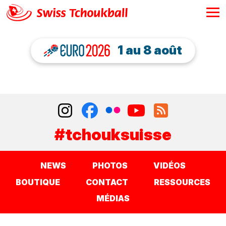
1 au 8 août
#tchouksuisse
NEWS
PHOTOS
VIDÉOS
BOUTIQUE
CONTACT
RESSOURCES
MÉDIAS