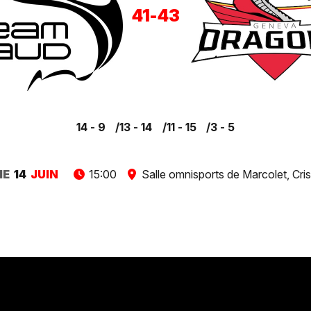
41
-
43
14 - 9
13 - 14
11 - 15
3 - 5
HE
14
JUIN
15:00
Salle omnisports de Marcolet, Criss