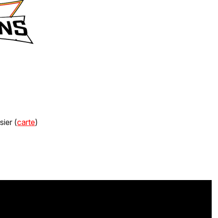
ier (
carte
)