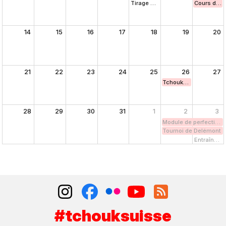
Tirage au sort de la Coupe suiss
Cours de ba
14
15
16
17
18
19
20
21
22
23
24
25
26
27
Tchoukball besser ken
28
29
30
31
1
2
3
Module de perfection
Tournoi de Delémont
Entraîneme
#tchouksuisse