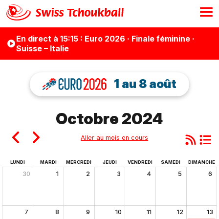
En direct
à 15:15
: Euro 2026 · Finale féminine ·
Suisse – Italie
1 au 8 août
Octobre 2024
Aller au mois en cours
LUNDI
MARDI
MERCREDI
JEUDI
VENDREDI
SAMEDI
DIMANCHE
30
1
2
3
4
5
6
7
8
9
10
11
12
13